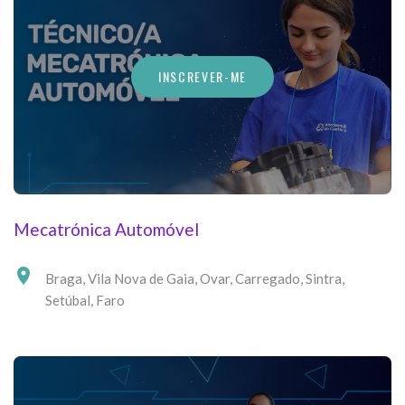
INSCREVER-ME
Mecatrónica Automóvel
Braga
,
Vila Nova de Gaia
,
Ovar
,
Carregado
,
Sintra
,
Setúbal
,
Faro