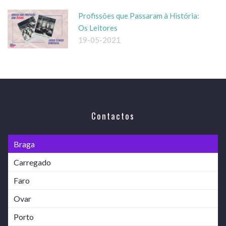
Profissões que Passaram à História:
Os Leitores
19-05-2021
Contactos
Braga
Carregado
Faro
Ovar
Porto