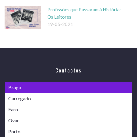
Profissões que Passaram à História:
Os Leitores
19-05-2021
Contactos
Braga
Carregado
Faro
Ovar
Porto