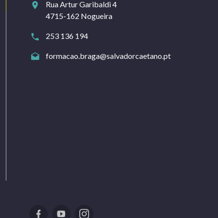
Rua Artur Garibaldi 4
4715-162 Nogueira
253 136 194
formacao.braga@salvadorcaetano.pt