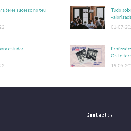
ra teres sucesso no teu
Tudo sobre
valorizad
22
01-07-20
para estudar
Profissõe
Os Leitor
22
19-05-20
Contactos