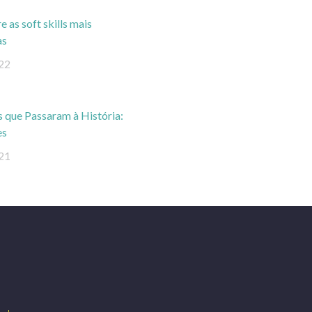
 as soft skills mais
as
22
s que Passaram à História:
es
21