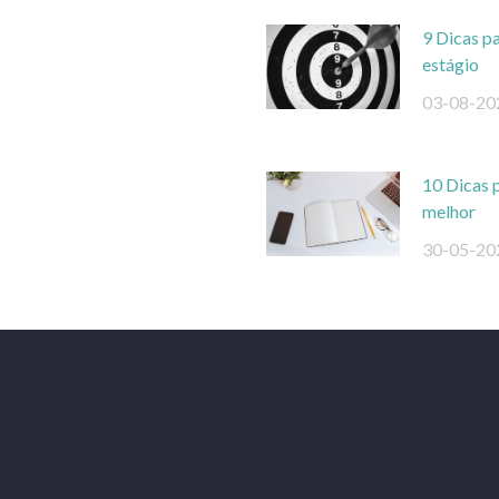
9 Dicas pa
estágio
03-08-20
10 Dicas 
melhor
30-05-20