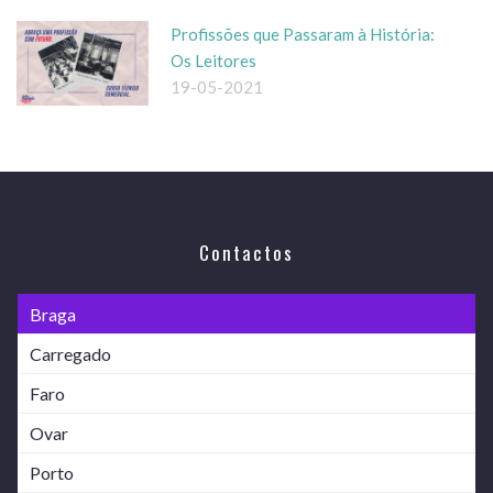
Profissões que Passaram à História:
Os Leitores
19-05-2021
Contactos
Braga
Carregado
Faro
Ovar
Porto