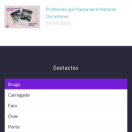
Profissões que Passaram à História:
Os Leitores
19-05-2021
Contactos
Braga
Carregado
Faro
Ovar
Porto