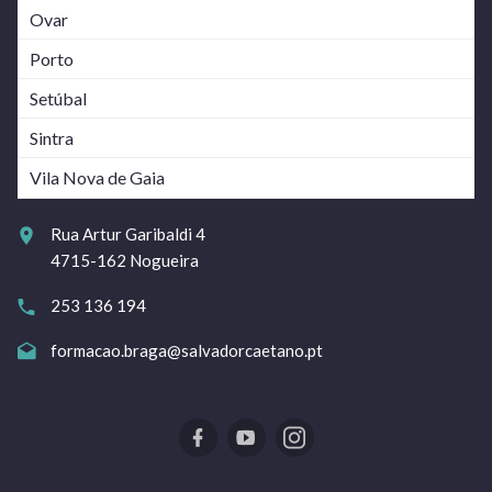
Ovar
Porto
Setúbal
Sintra
Vila Nova de Gaia
Rua Artur Garibaldi 4
4715-162 Nogueira
253 136 194
formacao.braga@salvadorcaetano.pt