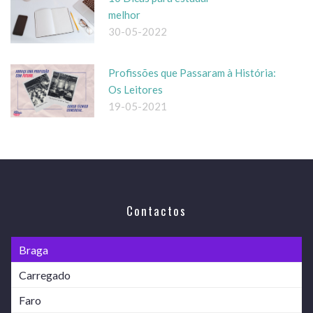
melhor
30-05-2022
Profissões que Passaram à História:
Os Leitores
19-05-2021
Contactos
Braga
Carregado
Faro