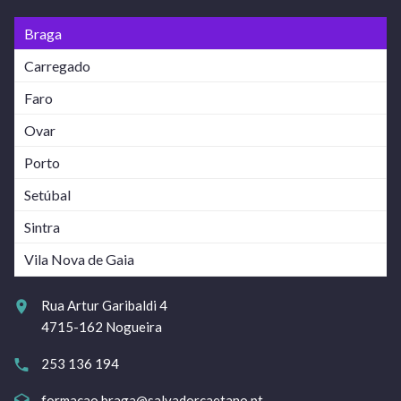
Braga
Carregado
Faro
Ovar
Porto
Setúbal
Sintra
Vila Nova de Gaia
Rua Artur Garibaldi 4
4715-162 Nogueira
253 136 194
formacao.braga@salvadorcaetano.pt