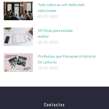
Tudo sobre as soft skills mais
valorizadas
01-07-2022
10 Dicas para estudar
melhor
30-05-2022
Profissões que Passaram à História:
Os Leitores
19-05-2021
Contactos