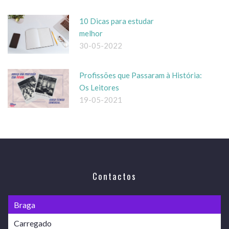
10 Dicas para estudar
melhor
30-05-2022
Profissões que Passaram à História:
Os Leitores
19-05-2021
Contactos
Braga
Carregado