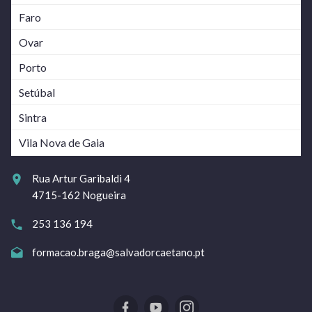
Faro
Ovar
Porto
Setúbal
Sintra
Vila Nova de Gaia
Rua Artur Garibaldi 4
4715-162 Nogueira
253 136 194
formacao.braga@salvadorcaetano.pt