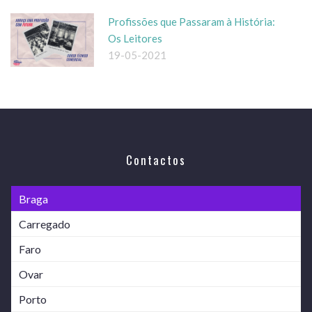
Profissões que Passaram à História:
Os Leitores
19-05-2021
Contactos
Braga
Carregado
Faro
Ovar
Porto