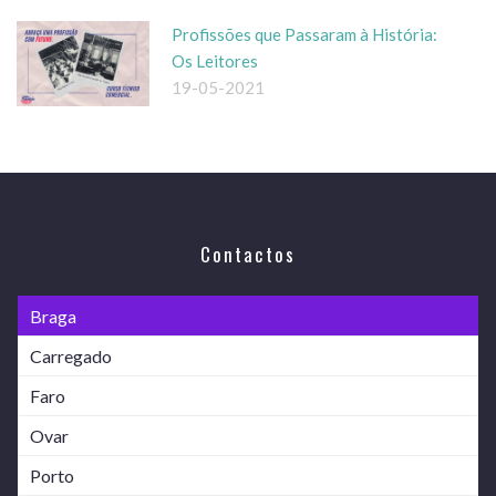
Profissões que Passaram à História:
Os Leitores
19-05-2021
Contactos
Braga
Carregado
Faro
Ovar
Porto