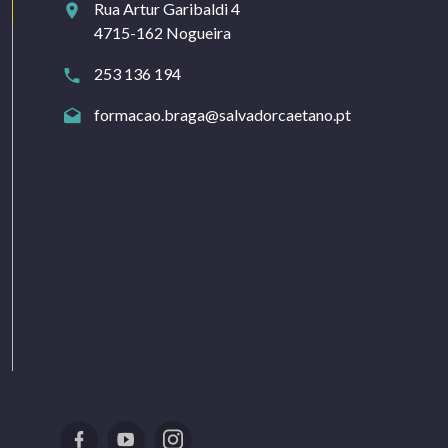
Rua Artur Garibaldi 4
4715-162 Nogueira
253 136 194
formacao.braga@salvadorcaetano.pt