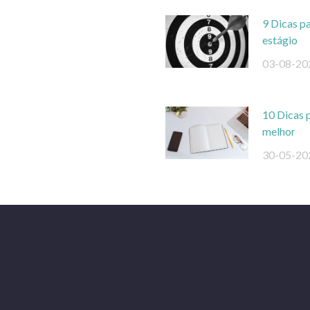
9 Dicas pa
estágio
03-08-20
10 Dicas 
melhor
30-05-20