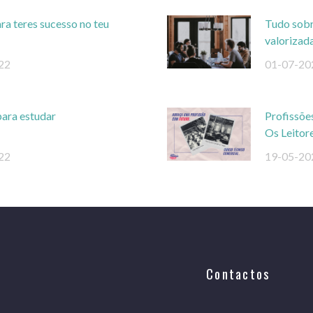
ra teres sucesso no teu
Tudo sobre
valorizad
22
01-07-20
para estudar
Profissõe
Os Leitor
22
19-05-20
Contactos