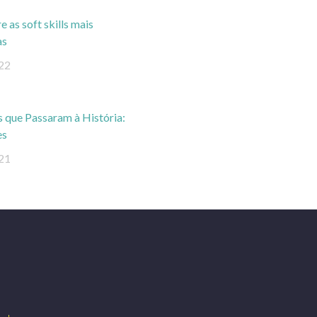
 as soft skills mais
as
22
s que Passaram à História:
es
21