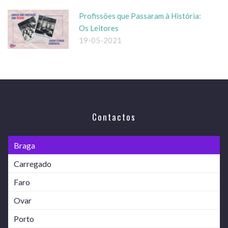
Profissões que Passaram à História:
Os Leitores
19-05-2021
Contactos
Braga
Carregado
Faro
Ovar
Porto