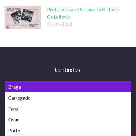
Profissões que Passaram à História:
Os Leitores
19-05-2021
Contactos
Braga
Carregado
Faro
Ovar
Porto