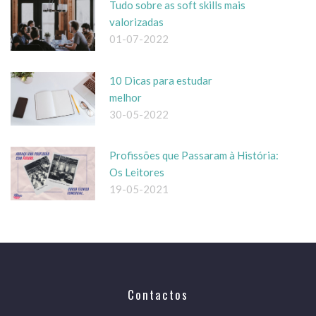
Tudo sobre as soft skills mais
valorizadas
01-07-2022
10 Dicas para estudar
melhor
30-05-2022
Profissões que Passaram à História:
Os Leitores
19-05-2021
Contactos