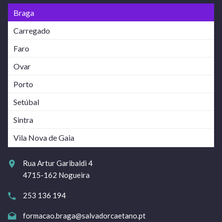
Braga
Carregado
Faro
Ovar
Porto
Setúbal
Sintra
Vila Nova de Gaia
Rua Artur Garibaldi 4
4715-162 Nogueira
253 136 194
formacao.braga@salvadorcaetano.pt