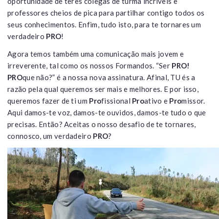
oportunidade de teres colegas de turma incríveis e
professores cheios de pica para partilhar contigo todos os
seus conhecimentos. Enfim, tudo isto, para te tornares um
verdadeiro
PRO
!
Agora temos também uma comunicação mais jovem e
irreverente, tal como os nossos Formandos. “Ser
PRO!
PRO
que não?” é a nossa nova assinatura. Afinal, TU és a
razão pela qual queremos ser mais e melhores. E por isso,
queremos fazer de ti um
Pro
fissional
Pro
ativo e
Pro
missor.
Aqui damos-te voz, damos-te ouvidos, damos-te tudo o que
precisas. Então? Aceitas o nosso desafio de te tornares,
connosco, um verdadeiro
PRO
?