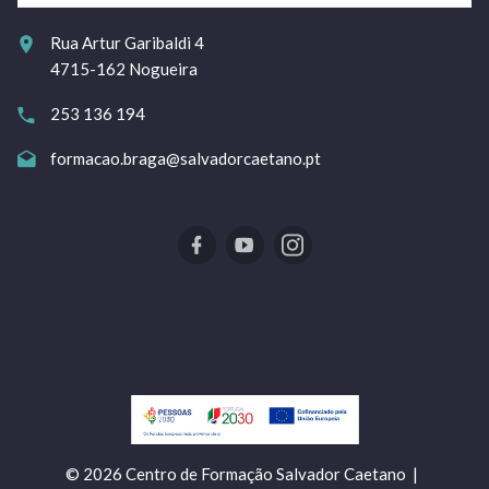
Rua Artur Garibaldi 4
4715-162 Nogueira
253 136 194
formacao.braga@salvadorcaetano.pt
©
2026
Centro de Formação Salvador Caetano |