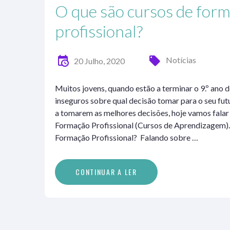
O que são cursos de for
profissional?
Notícias
20 Julho, 2020
Muitos jovens, quando estão a terminar o 9.º ano 
inseguros sobre qual decisão tomar para o seu futu
a tomarem as melhores decisões, hoje vamos falar
Formação Profissional (Cursos de Aprendizagem)
Formação Profissional? Falando sobre …
C
O
N
T
I
N
U
A
R
A
L
E
R
CONTINUAR A LER