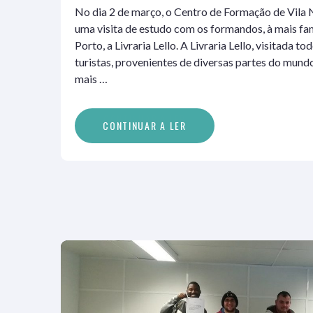
No dia 2 de março, o Centro de Formação de Vila
uma visita de estudo com os formandos, à mais fam
Porto, a Livraria Lello. A Livraria Lello, visitada t
turistas, provenientes de diversas partes do mun
mais …
C
O
N
T
I
N
U
A
R
A
L
E
R
CONTINUAR A LER