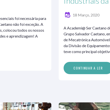
Industriais d
18 Março, 2020
senciais foi necessária para
aetano não foi exceção. A
A Academi@ Ser Caetano do 
as, colocou todos os nossos
Grupo Salvador Caetano, e
ades e aprendizagem! A
de Mecatrónica Automóvel. 
da Divisão de Equipamentos
teve como principal objeti
C
O
N
T
I
N
U
A
R
A
L
E
R
CONTINUAR A LER