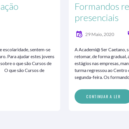
mação
Formandos re
presenciais
29 Maio, 2020
de escolaridade, sentem-se
A Academi@ Ser Caetano, so
ro. Para ajudar estes jovens
retomar, de forma gradual, 
 sobre o que são Cursos de
estágios nas empresas, mant
. O que são Cursos de
turma regressou ao Centro 
segunda-feira. Os formando
C
O
N
T
I
N
U
A
R
A
L
E
R
CONTINUAR A LER