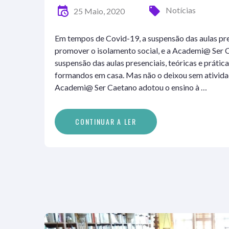
Notícias
25 Maio, 2020
Em tempos de Covid-19, a suspensão das aulas pre
promover o isolamento social, e a Academi@ Ser C
suspensão das aulas presenciais, teóricas e prátic
formandos em casa. Mas não o deixou sem ativid
Academi@ Ser Caetano adotou o ensino à …
C
O
N
T
I
N
U
A
R
A
L
E
R
CONTINUAR A LER