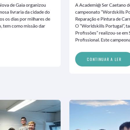
 Nova de Gaia organizou
A Academi@ Ser Caetano de 
osa livraria da cidade do
campeonato “Wordskills Po
odos os dias por milhares de
Reparação e Pintura de Ca
do, tem como missão dar
O “Worldskills Portugal”,
Profissões” realizou-se em
Profissional. Este campeon
C
O
N
T
I
N
U
A
R
A
L
E
R
CONTINUAR A LER