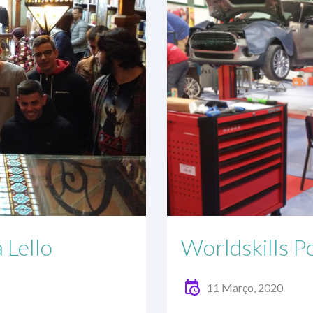
 Lello
Worldskills P
11 Março, 2020